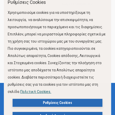
Ρυθμίσεις Cookies
Χώροι Στάθμευσης
Χρησιμοποιούμε cookies για να υποστηρίξουμε τη
Κίνηση Λιμένος
λειτουργία, να αναλύσουμε την επισκεψιμότητα, να
προσωποποιήσουμε το περιεχόμενο και τις διαφημίσεις.
Επιπλέον, μπορεί να μοιραστούμε πληροφορίες σχετικά με
τη χρήση σας του ιστοχώρου μας με του συνεργάτες μας.
Πιο συγκεκριμένα, τα cookies κατηγοριοποιούνται σε
Απολύτως απαραίτητα, Cookies απόδοσης, Λειτουργικά
και Στοχευμένα cookies. Συνεχίζοντας την πλοήγηση στο
FOLLOW US
ιστότοπο μας αποδέχεστε τα Απολύτως απαραίτητα
cookies. Διαβάστε περισσότερα ή διαχειριστείτε τις
ρυθμίσεις σας για τα cookies για τον ιστότοπο μας στη
σελίδα
Πολιτική Cookies.
Όροι Χρήσης
Πολιτική Προστασίας Προσωπικών Δεδομένων
Ρυθμίσεις Cookies
Δήλωση Προσβασιμότητας Ιστότοπου Δήμου Βόλου