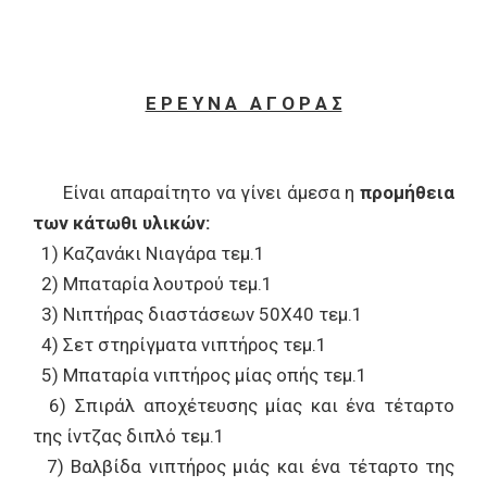
Ε Ρ Ε Υ Ν Α Α Γ Ο Ρ Α Σ
Είναι απαραίτητο να γίνει άμεσα η
προμήθεια
των κάτωθι
υλικών:
1) Καζανάκι Νιαγάρα τεμ.1
2) Μπαταρία λουτρού τεμ.1
3) Νιπτήρας διαστάσεων 50Χ40 τεμ.1
4) Σετ στηρίγματα νιπτήρος τεμ.1
5) Μπαταρία νιπτήρος μίας οπής τεμ.1
6) Σπιράλ αποχέτευσης μίας και ένα τέταρτο
της ίντζας διπλό τεμ.1
7) Βαλβίδα νιπτήρος μιάς και ένα τέταρτο της