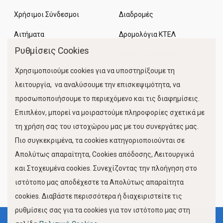
Χρήσιμοι Σύνδεσμοι
Διαδρομές
Αιτήματα
Δρομολόγια ΚΤΕΛ
Ρυθμίσεις Cookies
Χώροι Στάθμευσης
Χρησιμοποιούμε cookies για να υποστηρίξουμε τη
Κίνηση Λιμένος
λειτουργία, να αναλύσουμε την επισκεψιμότητα, να
προσωποποιήσουμε το περιεχόμενο και τις διαφημίσεις.
Επιπλέον, μπορεί να μοιραστούμε πληροφορίες σχετικά με
τη χρήση σας του ιστοχώρου μας με του συνεργάτες μας.
Πιο συγκεκριμένα, τα cookies κατηγοριοποιούνται σε
Απολύτως απαραίτητα, Cookies απόδοσης, Λειτουργικά
και Στοχευμένα cookies. Συνεχίζοντας την πλοήγηση στο
FOLLOW US
ιστότοπο μας αποδέχεστε τα Απολύτως απαραίτητα
cookies. Διαβάστε περισσότερα ή διαχειριστείτε τις
ρυθμίσεις σας για τα cookies για τον ιστότοπο μας στη