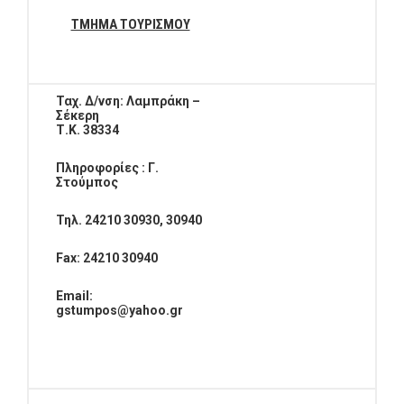
ΤΜΗΜΑ ΤΟΥΡΙΣΜΟΥ
Ταχ. Δ/νση: Λαμπράκη –
Σέκερη
Τ.Κ. 38334
Πληροφορίες : Γ.
Στούμπος
Τηλ. 24210 30930, 30940
Fax
: 24210 30940
Email
:
gstumpos
@
yahoo
.
gr