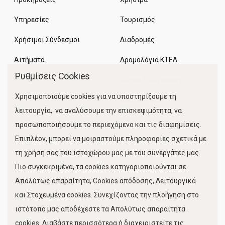
Υπηρεσίες
Τουρισμός
Χρήσιμοι Σύνδεσμοι
Διαδρομές
Αιτήματα
Δρομολόγια ΚΤΕΛ
Ρυθμίσεις Cookies
Χώροι Στάθμευσης
Χρησιμοποιούμε cookies για να υποστηρίξουμε τη
Κίνηση Λιμένος
λειτουργία, να αναλύσουμε την επισκεψιμότητα, να
προσωποποιήσουμε το περιεχόμενο και τις διαφημίσεις.
Επιπλέον, μπορεί να μοιραστούμε πληροφορίες σχετικά με
τη χρήση σας του ιστοχώρου μας με του συνεργάτες μας.
Πιο συγκεκριμένα, τα cookies κατηγοριοποιούνται σε
Απολύτως απαραίτητα, Cookies απόδοσης, Λειτουργικά
και Στοχευμένα cookies. Συνεχίζοντας την πλοήγηση στο
FOLLOW US
ιστότοπο μας αποδέχεστε τα Απολύτως απαραίτητα
cookies. Διαβάστε περισσότερα ή διαχειριστείτε τις