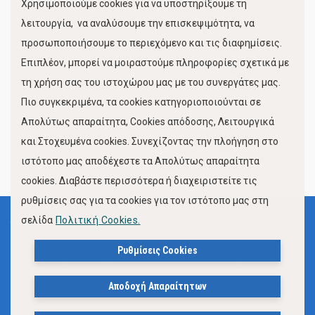
Χρησιμοποιούμε cookies για να υποστηρίξουμε τη
Κίνηση Λιμένος
λειτουργία, να αναλύσουμε την επισκεψιμότητα, να
προσωποποιήσουμε το περιεχόμενο και τις διαφημίσεις.
Επιπλέον, μπορεί να μοιραστούμε πληροφορίες σχετικά με
τη χρήση σας του ιστοχώρου μας με του συνεργάτες μας.
Πιο συγκεκριμένα, τα cookies κατηγοριοποιούνται σε
Απολύτως απαραίτητα, Cookies απόδοσης, Λειτουργικά
και Στοχευμένα cookies. Συνεχίζοντας την πλοήγηση στο
FOLLOW US
ιστότοπο μας αποδέχεστε τα Απολύτως απαραίτητα
cookies. Διαβάστε περισσότερα ή διαχειριστείτε τις
ρυθμίσεις σας για τα cookies για τον ιστότοπο μας στη
σελίδα
Πολιτική Cookies.
Όροι Χρήσης
Πολιτική Προστασίας Προσωπικών Δεδομένων
Ρυθμίσεις Cookies
Δήλωση Προσβασιμότητας Ιστότοπου Δήμου Βόλου
Αποδοχή Απαραίτητων
Πολιτική Cookies