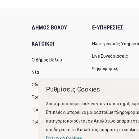
ΔΗΜΟΣ ΒΟΛΟΥ
E-ΥΠΗΡΕΣΙΕΣ
ΚΑΤΟΙΚΟΙ
Ηλεκτρονικές Υπηρεσί
Live Συνεδριάσεις
Ο Δήμος Βόλου
Ψηφοφορίες
Νέα
Διαύγεια
Οδηγός του πολίτη
Ρυθμίσεις Cookies
Ανοικτή Διακυβέρνηση
Ποιότητα Ζωής
Χρησιμοποιούμε cookies για να υποστηρίξουμε
Προγράμματα
Επιπλέον, μπορεί να μοιραστούμε πληροφορίες
κατηγοριοποιούνται σε Απολύτως απαραίτητα,
Πολιτική Ποιότητας
αποδέχεστε τα Απολύτως απαραίτητα cookies. 
Πολιτική Cookies.