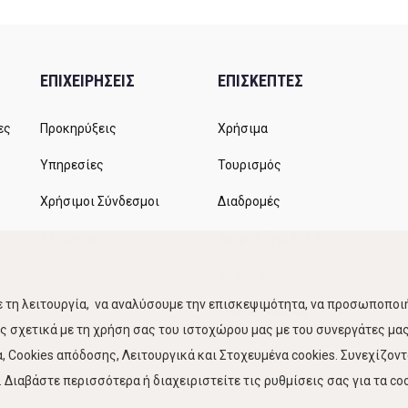
ΕΠΙΧΕΙΡΗΣΕΙΣ
ΕΠΙΣΚΕΠΤΕΣ
ες
Προκηρύξεις
Χρήσιμα
Υπηρεσίες
Τουρισμός
Χρήσιμοι Σύνδεσμοι
Διαδρομές
Αιτήματα
Δρομολόγια ΚΤΕΛ
Χώροι Στάθμευσης
 τη λειτουργία, να αναλύσουμε την επισκεψιμότητα, να προσωποποιή
Κίνηση Λιμένος
 σχετικά με τη χρήση σας του ιστοχώρου μας με του συνεργάτες μας.
 Cookies απόδοσης, Λειτουργικά και Στοχευμένα cookies. Συνεχίζον
Διαβάστε περισσότερα ή διαχειριστείτε τις ρυθμίσεις σας για τα coo