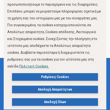
προσωποποιήσουμε το περιεχόμενο και τις διαφημίσεις.
Επιπλέον, μπορεί να μοιραστούμε πληροφορίες σχετικά με
τη χρήση σας του ιστοχώρου μας με του συνεργάτες μας.
Πιο συγκεκριμένα, τα cookies κατηγοριοποιούνται σε
Απολύτως απαραίτητα, Cookies απόδοσης, Λειτουργικά
και Στοχευμένα cookies. Συνεχίζοντας την πλοήγηση στο
FOLLOW US
ιστότοπο μας αποδέχεστε τα Απολύτως απαραίτητα
cookies. Διαβάστε περισσότερα ή διαχειριστείτε τις
ρυθμίσεις σας για τα cookies για τον ιστότοπο μας στη
σελίδα
Πολιτική Cookies.
Όροι Χρήσης
Πολιτική Προστασίας Προσωπικών Δεδομένων
Ρυθμίσεις Cookies
Δήλωση Προσβασιμότητας Ιστότοπου Δήμου Βόλου
Αποδοχή Απαραίτητων
Πολιτική Cookies
Αποδοχή Όλων
© 2023, Δήμος Βόλου