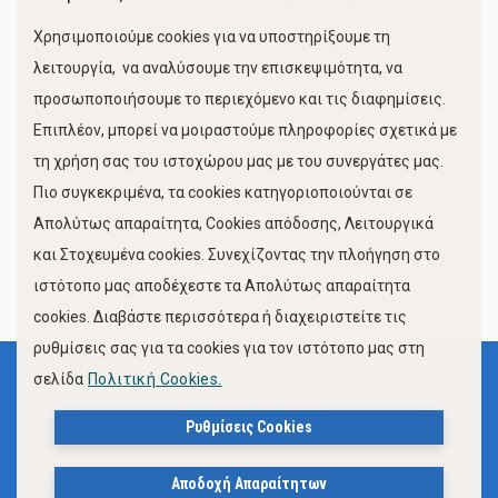
Χώροι Στάθμευσης
Χρησιμοποιούμε cookies για να υποστηρίξουμε τη
Κίνηση Λιμένος
λειτουργία, να αναλύσουμε την επισκεψιμότητα, να
προσωποποιήσουμε το περιεχόμενο και τις διαφημίσεις.
Επιπλέον, μπορεί να μοιραστούμε πληροφορίες σχετικά με
τη χρήση σας του ιστοχώρου μας με του συνεργάτες μας.
Πιο συγκεκριμένα, τα cookies κατηγοριοποιούνται σε
Απολύτως απαραίτητα, Cookies απόδοσης, Λειτουργικά
και Στοχευμένα cookies. Συνεχίζοντας την πλοήγηση στο
FOLLOW US
ιστότοπο μας αποδέχεστε τα Απολύτως απαραίτητα
cookies. Διαβάστε περισσότερα ή διαχειριστείτε τις
ρυθμίσεις σας για τα cookies για τον ιστότοπο μας στη
σελίδα
Πολιτική Cookies.
Όροι Χρήσης
Πολιτική Προστασίας Προσωπικών Δεδομένων
Ρυθμίσεις Cookies
Δήλωση Προσβασιμότητας Ιστότοπου Δήμου Βόλου
Αποδοχή Απαραίτητων
Πολιτική Cookies