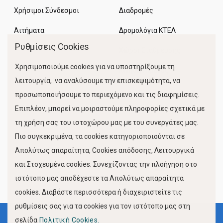
Χρήσιμοι Σύνδεσμοι
Διαδρομές
Αιτήματα
Δρομολόγια ΚΤΕΛ
Ρυθμίσεις Cookies
Χώροι Στάθμευσης
Χρησιμοποιούμε cookies για να υποστηρίξουμε τη
Κίνηση Λιμένος
λειτουργία, να αναλύσουμε την επισκεψιμότητα, να
προσωποποιήσουμε το περιεχόμενο και τις διαφημίσεις.
Επιπλέον, μπορεί να μοιραστούμε πληροφορίες σχετικά με
τη χρήση σας του ιστοχώρου μας με του συνεργάτες μας.
Πιο συγκεκριμένα, τα cookies κατηγοριοποιούνται σε
Απολύτως απαραίτητα, Cookies απόδοσης, Λειτουργικά
και Στοχευμένα cookies. Συνεχίζοντας την πλοήγηση στο
FOLLOW US
ιστότοπο μας αποδέχεστε τα Απολύτως απαραίτητα
cookies. Διαβάστε περισσότερα ή διαχειριστείτε τις
ρυθμίσεις σας για τα cookies για τον ιστότοπο μας στη
σελίδα
Πολιτική Cookies.