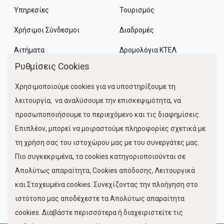
Υπηρεσίες
Τουρισμός
Χρήσιμοι Σύνδεσμοι
Διαδρομές
Αιτήματα
Δρομολόγια ΚΤΕΛ
Ρυθμίσεις Cookies
Χώροι Στάθμευσης
Χρησιμοποιούμε cookies για να υποστηρίξουμε τη
Κίνηση Λιμένος
λειτουργία, να αναλύσουμε την επισκεψιμότητα, να
προσωποποιήσουμε το περιεχόμενο και τις διαφημίσεις.
Επιπλέον, μπορεί να μοιραστούμε πληροφορίες σχετικά με
τη χρήση σας του ιστοχώρου μας με του συνεργάτες μας.
Πιο συγκεκριμένα, τα cookies κατηγοριοποιούνται σε
Απολύτως απαραίτητα, Cookies απόδοσης, Λειτουργικά
και Στοχευμένα cookies. Συνεχίζοντας την πλοήγηση στο
FOLLOW US
ιστότοπο μας αποδέχεστε τα Απολύτως απαραίτητα
cookies. Διαβάστε περισσότερα ή διαχειριστείτε τις