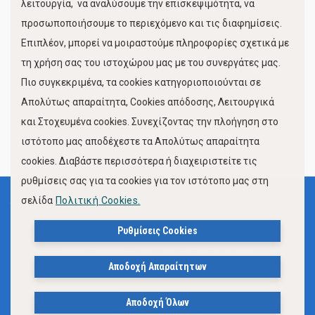
λειτουργία, να αναλύσουμε την επισκεψιμότητα, να
προσωποποιήσουμε το περιεχόμενο και τις διαφημίσεις.
Επιπλέον, μπορεί να μοιραστούμε πληροφορίες σχετικά με
τη χρήση σας του ιστοχώρου μας με του συνεργάτες μας.
Πιο συγκεκριμένα, τα cookies κατηγοριοποιούνται σε
Απολύτως απαραίτητα, Cookies απόδοσης, Λειτουργικά
και Στοχευμένα cookies. Συνεχίζοντας την πλοήγηση στο
FOLLOW US
ιστότοπο μας αποδέχεστε τα Απολύτως απαραίτητα
cookies. Διαβάστε περισσότερα ή διαχειριστείτε τις
ρυθμίσεις σας για τα cookies για τον ιστότοπο μας στη
σελίδα
Πολιτική Cookies.
Όροι Χρήσης
Πολιτική Προστασίας Προσωπικών Δεδομένων
Ρυθμίσεις Cookies
Δήλωση Προσβασιμότητας Ιστότοπου Δήμου Βόλου
Αποδοχή Απαραίτητων
Πολιτική Cookies
Αποδοχή Όλων
© 2023, Δήμος Βόλου