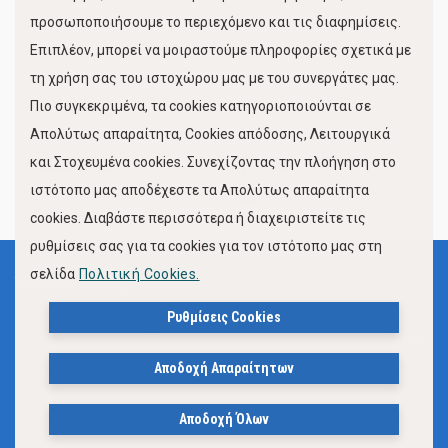
προσωποποιήσουμε το περιεχόμενο και τις διαφημίσεις.
Επιπλέον, μπορεί να μοιραστούμε πληροφορίες σχετικά με
τη χρήση σας του ιστοχώρου μας με του συνεργάτες μας.
Πιο συγκεκριμένα, τα cookies κατηγοριοποιούνται σε
Απολύτως απαραίτητα, Cookies απόδοσης, Λειτουργικά
και Στοχευμένα cookies. Συνεχίζοντας την πλοήγηση στο
FOLLOW US
ιστότοπο μας αποδέχεστε τα Απολύτως απαραίτητα
cookies. Διαβάστε περισσότερα ή διαχειριστείτε τις
ρυθμίσεις σας για τα cookies για τον ιστότοπο μας στη
σελίδα
Πολιτική Cookies.
Όροι Χρήσης
Πολιτική Προστασίας Προσωπικών Δεδομένων
Ρυθμίσεις Cookies
Δήλωση Προσβασιμότητας Ιστότοπου Δήμου Βόλου
Αποδοχή Απαραίτητων
Πολιτική Cookies
Αποδοχή Όλων
© 2023, Δήμος Βόλου