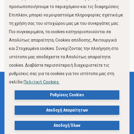
προσωποποιήσουμε το περιεχόμενο και τις διαφημίσεις.
Επιπλέον, μπορεί να μοιραστούμε πληροφορίες σχετικά με
τη χρήση σας του ιστοχώρου μας με του συνεργάτες μας.
Πιο συγκεκριμένα, τα cookies κατηγοριοποιούνται σε
Απολύτως απαραίτητα, Cookies απόδοσης, Λειτουργικά
και Στοχευμένα cookies. Συνεχίζοντας την πλοήγηση στο
FOLLOW US
ιστότοπο μας αποδέχεστε τα Απολύτως απαραίτητα
cookies. Διαβάστε περισσότερα ή διαχειριστείτε τις
ρυθμίσεις σας για τα cookies για τον ιστότοπο μας στη
σελίδα
Πολιτική Cookies.
Όροι Χρήσης
Πολιτική Προστασίας Προσωπικών Δεδομένων
Ρυθμίσεις Cookies
Δήλωση Προσβασιμότητας Ιστότοπου Δήμου Βόλου
Αποδοχή Απαραίτητων
Πολιτική Cookies
Αποδοχή Όλων
© 2023, Δήμος Βόλου