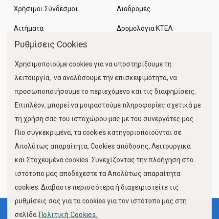
Χρήσιμοι Σύνδεσμοι
Διαδρομές
Αιτήματα
Δρομολόγια ΚΤΕΛ
Ρυθμίσεις Cookies
Χώροι Στάθμευσης
Χρησιμοποιούμε cookies για να υποστηρίξουμε τη
Κίνηση Λιμένος
λειτουργία, να αναλύσουμε την επισκεψιμότητα, να
προσωποποιήσουμε το περιεχόμενο και τις διαφημίσεις.
Επιπλέον, μπορεί να μοιραστούμε πληροφορίες σχετικά με
τη χρήση σας του ιστοχώρου μας με του συνεργάτες μας.
Πιο συγκεκριμένα, τα cookies κατηγοριοποιούνται σε
Απολύτως απαραίτητα, Cookies απόδοσης, Λειτουργικά
και Στοχευμένα cookies. Συνεχίζοντας την πλοήγηση στο
FOLLOW US
ιστότοπο μας αποδέχεστε τα Απολύτως απαραίτητα
cookies. Διαβάστε περισσότερα ή διαχειριστείτε τις
ρυθμίσεις σας για τα cookies για τον ιστότοπο μας στη
σελίδα
Πολιτική Cookies.