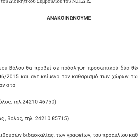
 του Διοικητικού Συμβουλίου του Ν.Π.Δ.Δ.
Α
Ν
Α
Κ
ΟΙΝΩ
Ν
Ο
Υ
Μ
Ε
ήμου Βόλου θα προβεί σε πρόσληψη προσωπικού δύο θέ
06/2015 και αντικείμενο τον καθαρισμό των χώρων τ
αν στο:
Βόλος, τηλ.24210 46750)
 , Βόλος, τηλ. 24210 85715)
αιθουσών διδασκαλίας, των γραφείων, του προαυλίου κα