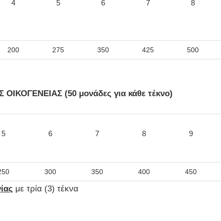
4
5
6
7
8
200
275
350
425
500
ΟΙΚΟΓΕΝΕΙΑΣ (50 μονάδες για κάθε τέκνο)
5
6
7
8
9
250
300
350
400
450
ίας
με τρία (3) τέκνα