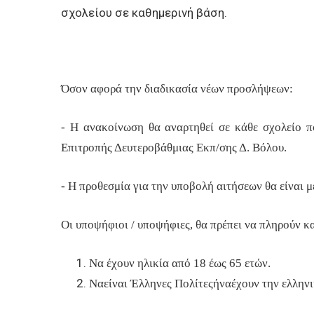
σχολείου σε καθημερινή βάση.
Όσον αφορά την διαδικασία νέων προσλήψεων:
- Η ανακοίνωση θα αναρτηθεί σε κάθε σχολείο π
Επιτροπής Δευτεροβάθμιας Εκπ/σης Δ. Βόλου.
- Η προθεσμία για την υποβολή αιτήσεων θα είναι μ
Οι υποψήφιοι / υποψήφιες, θα πρέπει να πληρούν κα
Να έχουν ηλικία από 18 έως 65 ετών.
Να
είν
α
ι
Έλ
λ
η
νες Πο
λ
ίτ
ε
ς
ή
να
έ
χ
ο
υ
ν
τη
ν
ε
λλη
νι