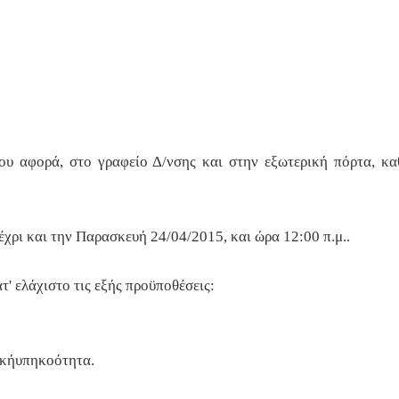
ου αφορά, στο γραφείο Δ/νσης και στην εξωτερική πόρτα, κ
έχρι και την Παρασκευή 24/04/2015, και ώρα 12:00 π.μ..
τ' ελάχιστο τις εξής προϋποθέσεις:
κ
ή
υ
πη
κ
οότ
η
τ
α
.