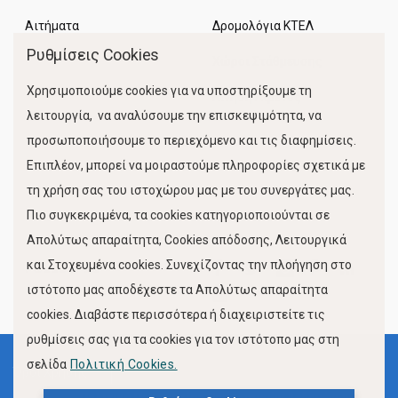
Αιτήματα
Δρομολόγια ΚΤΕΛ
Ρυθμίσεις Cookies
Χώροι Στάθμευσης
Χρησιμοποιούμε cookies για να υποστηρίξουμε τη
Κίνηση Λιμένος
λειτουργία, να αναλύσουμε την επισκεψιμότητα, να
προσωποποιήσουμε το περιεχόμενο και τις διαφημίσεις.
Επιπλέον, μπορεί να μοιραστούμε πληροφορίες σχετικά με
τη χρήση σας του ιστοχώρου μας με του συνεργάτες μας.
Πιο συγκεκριμένα, τα cookies κατηγοριοποιούνται σε
Απολύτως απαραίτητα, Cookies απόδοσης, Λειτουργικά
και Στοχευμένα cookies. Συνεχίζοντας την πλοήγηση στο
FOLLOW US
ιστότοπο μας αποδέχεστε τα Απολύτως απαραίτητα
cookies. Διαβάστε περισσότερα ή διαχειριστείτε τις
ρυθμίσεις σας για τα cookies για τον ιστότοπο μας στη
σελίδα
Πολιτική Cookies.
Όροι Χρήσης