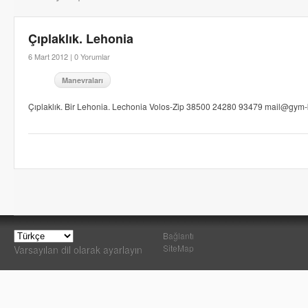
Çıplaklık. Lehonia
6 Mart 2012 |
0 Yorumlar
Manevraları
Çıplaklık. Bir Lehonia. Lechonia Volos-Zip 38500 24280 93479 mail@gym-
Bağlantı
SiteMap
Varsayılan dil olarak ayarlayın