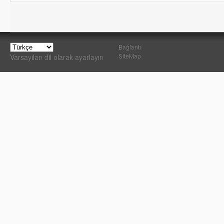
Bağlantı
SiteMap
Varsayılan dil olarak ayarlayın