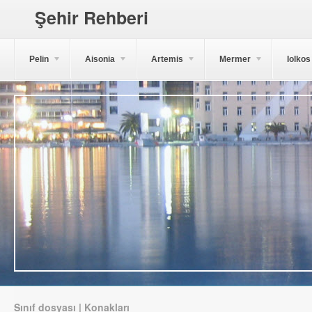
Şehir Rehberi
Pelin
Aisonia
Artemis
Mermer
Iolkos
Sınıf dosyası | Konakları