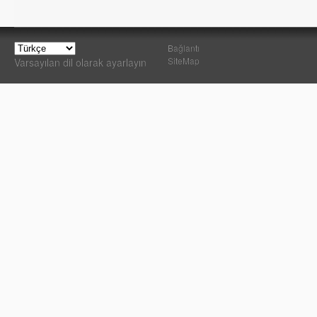
Bağlantı
SiteMap
Varsayılan dil olarak ayarlayın