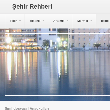
Şehir Rehberi
Pelin
Aisonia
Artemis
Mermer
Iolkos
Sınıf dosyası | Anaokulları