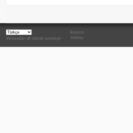
Bağlantı
SiteMap
Varsayılan dil olarak ayarlayın