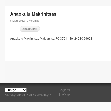
Anaokulu Makrinitsas
6 Mart 2012 |
0 Yorumlar
Anaokulları
Anaokulu Makrinitsas Makrynitsa PO 37011 Tel:24280 99623
Bağlantı
SiteMap
Varsayılan dil olarak ayarlayın