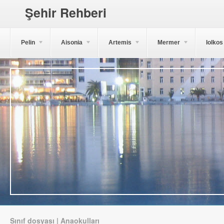
Şehir Rehberi
Pelin
Aisonia
Artemis
Mermer
Iolkos
Sınıf dosyası | Anaokulları