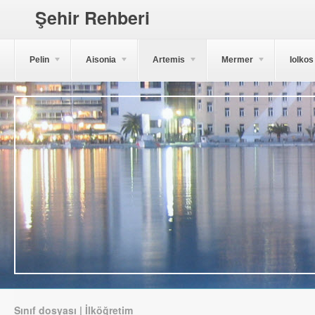
Şehir Rehberi
Pelin
Aisonia
Artemis
Mermer
Iolkos
Sınıf dosyası | İlköğretim