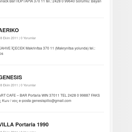
Snack Bar ΠΟΡΤΑΡΙΑ 370 11 tel.: 2428 0 99640 Sorumlu: Bayan
AERIKO
18 Ekim 2011 |
0 Yorumlar
KAHVE İÇECEK Makrinítsa 370 11 (Makrynitsa yolunda) tel.:
os
GENESIS
18 Ekim 2011 |
0 Yorumlar
ART CAFE – BAR Portaria WIN 37011 TEL 2428 0 99887 FAKS
 Κων / νος e-posta genesispilio@gmail.com
VILLA Portaria 1990