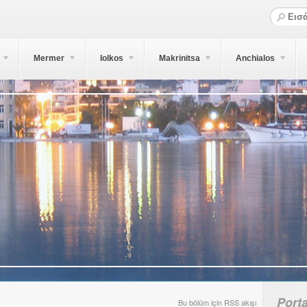
Mermer
Iolkos
Makrinitsa
Anchialos
Porta
Bu bölüm için RSS akışı