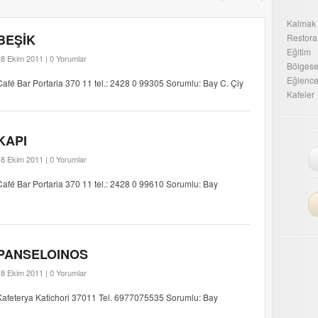
Kalmak
BEŞİK
Restora
Eğitim
18 Ekim 2011 |
0 Yorumlar
Bölgesel
Eğlenc
Café Bar Portaria 370 11 tel.: 2428 0 99305 Sorumlu: Bay C. Çiy
Kafeler
KAPI
18 Ekim 2011 |
0 Yorumlar
Café Bar Portaria 370 11 tel.: 2428 0 99610 Sorumlu: Bay
PANSELOINOS
18 Ekim 2011 |
0 Yorumlar
Kafeterya Katichori 37011 Tel. 6977075535 Sorumlu: Bay