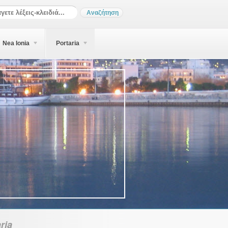
Nea Ionia
Portaria
ria