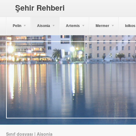
Şehir Rehberi
Pelin
Aisonia
Artemis
Mermer
Iolkos
Sınıf dosyası | Aisonia