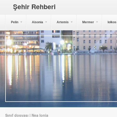
Şehir Rehberi
Pelin
Aisonia
Artemis
Mermer
Iolkos
Sınıf dosyası | Nea Ionia