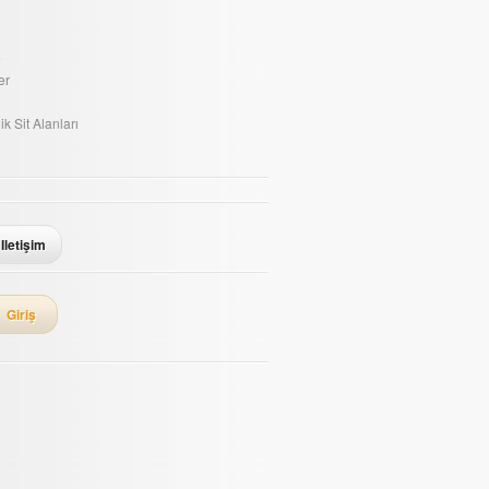
e
er
ik Sit Alanları
Iletişim
Giriş