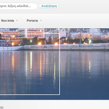
Nea Ionia
Portaria
zm