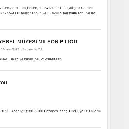
St George Nileias,Pelion, tel. 24280-93100. Çalışma Saatleri
- 15/9 salı hariç her gün ve 15/9-30/5 her hafta sonu ve tatil
YEREL MÜZESİ MILEON PILIOU
17 Mayıs 2012 |
Comments Off
Milies, Belediye binası, tel. 24230-86602
rou
1326 Iş saatleri 8:30-15:00 Pazartesi hariç. Bilet Fiyatı 2 Euro ve