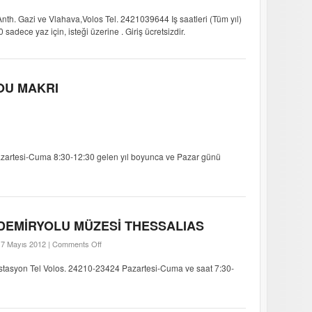
Anth. Gazi ve Vlahava,Volos Tel. 2421039644 Iş saatleri (Tüm yıl)
dece yaz için, isteği üzerine . Giriş ücretsizdir.
OU MAKRI
artesi-Cuma 8:30-12:30 gelen yıl boyunca ve Pazar günü
DEMİRYOLU MÜZESİ THESSALIAS
17 Mayıs 2012 |
Comments Off
İstasyon Tel Volos. 24210-23424 Pazartesi-Cuma ve saat 7:30-