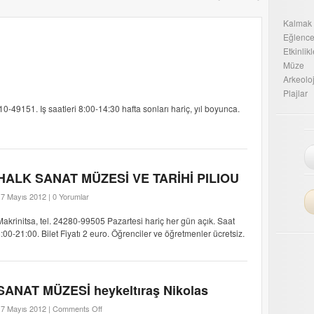
Kalmak
Eğlenc
Etkinlikl
Müze
Arkeoloj
Plajlar
49151. Iş saatleri 8:00-14:30 hafta sonları hariç, yıl boyunca.
HALK SANAT MÜZESİ VE TARİHİ PILIOU
17 Mayıs 2012 |
0 Yorumlar
Makrinitsa, tel. 24280-99505 Pazartesi hariç her gün açık. Saat
00-21:00. Bilet Fiyatı 2 euro. Öğrenciler ve öğretmenler ücretsiz.
SANAT MÜZESİ heykeltıraş Nikolas
17 Mayıs 2012 |
Comments Off