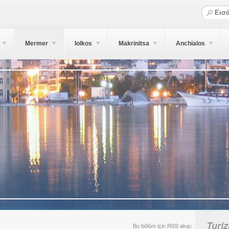
Mermer
Iolkos
Makrinitsa
Anchialos
Turi
Bu bölüm için RSS akışı