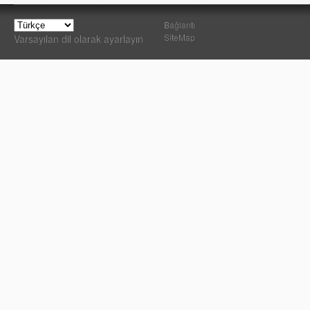
Bağlantı
SiteMap
Varsayılan dil olarak ayarlayın