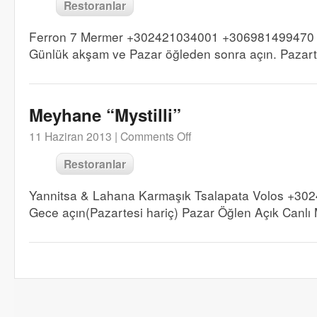
Restoranlar
Ferron 7 Mermer +302421034001 +306981499470
Günlük akşam ve Pazar öğleden sonra açın. Pazartes
Meyhane “Mystilli”
11 Haziran 2013 |
Comments Off
Restoranlar
Yannitsa & Lahana Karmaşık Tsalapata Volos +30
Gece açın(Pazartesi hariç) Pazar Öğlen Açık Canlı