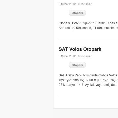
9 Şubat 2012 |
0 Yorumlar
Otopark
Otopark Παπαδιαμάντη (Parkın Rigas arka
Kontrollü) 0.50€ saatte, 01.00€ maksimum
SAT Volos Otopark
9 Şubat 2012 |
0 Yorumlar
Otopark
SAT Araba Parkı bitişiğinde otobüs Vólos
την ώρα από τις 07:00 π.μ. μέχρι τις 2
07:kadaryeti 14 €. Aylıkduyuyorumiş ücreti