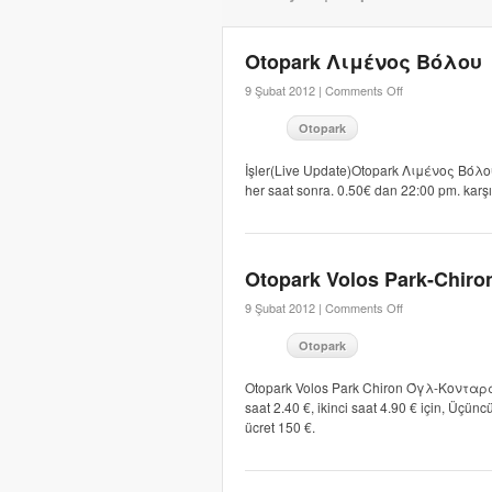
Otopark Λιμένος Βόλου
9 Şubat 2012 |
Comments Off
Otopark
İşler(Live Update)Otopark Λιμένος Βόλο
her saat sonra. 0.50€ dan 22:00 pm. karş
Otopark Volos Park-Chiro
9 Şubat 2012 |
Comments Off
Otopark
Otopark Volos Park Chiron Όγλ-Κονταράτου
saat 2.40 €, ikinci saat 4.90 € için, Üçünc
ücret 150 €.