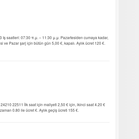
 Iş saatleri: 07:30 π.μ. – 11:30 μ.μ. Pazartesiden cumaya kadar,
 Pazar şarj için bütün gün 5,00 €, kapalı. Aylık ücret 120 €.
 24210 22511 İlk saat için maliyeti 2,50 € için, ikinci saat 4.20 €
aman 0.80 ile ücret €. Aylık geçiş ücreti 155 €.