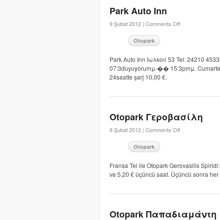
Park Auto Inn
9 Şubat 2012 |
Comments Off
Otopark
Park Auto Inn Ιωλκού 53 Tel: 24210 45333
07:3duyuyorumμ-�� 15:3pmμ. Cumartesi ve
24saatte şarj 10,00 €.
Otopark Γεροβασίλη
9 Şubat 2012 |
Comments Off
Otopark
Fransa Tel ile Otopark Gerovasilis Spiridi:
ve 5,20 € üçüncü saat. Üçüncü sonra her z
Otopark Παπαδιαμάντη