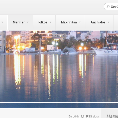
Mermer
Iolkos
Makrinitsa
Anchialos
Hare
Bu bölüm için RSS akışı