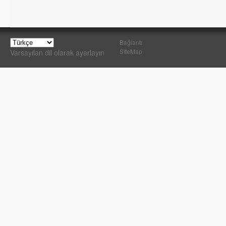
Bağlantı
SiteMap
Varsayılan dil olarak ayarlayın