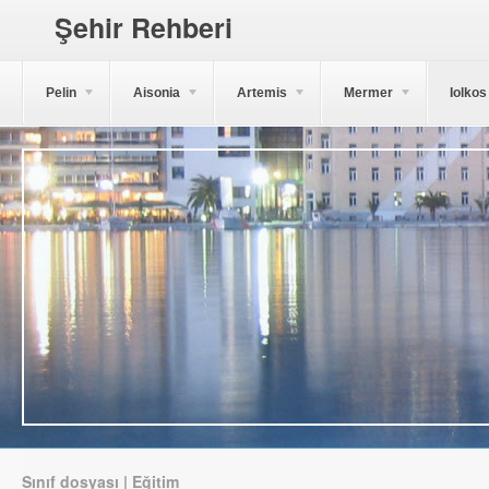
Şehir Rehberi
Pelin
Aisonia
Artemis
Mermer
Iolkos
Sınıf dosyası | Eğitim