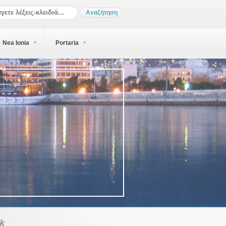
Nea Ionia
Portaria
ık