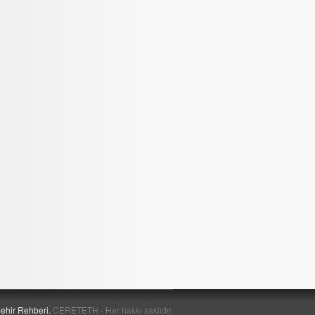
ehir Rehberi.
CERETETH - Her hakkı saklıdır.