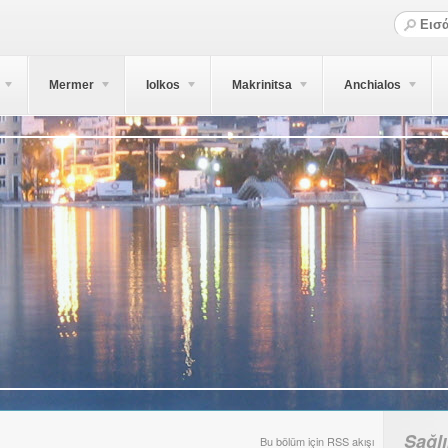
Mermer
Iolkos
Makrinitsa
Anchialos
Sağl
Bu bölüm için RSS akışı