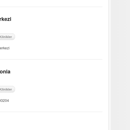
rkezi
Klinikler
erkezi
onia
Klinikler
-93204