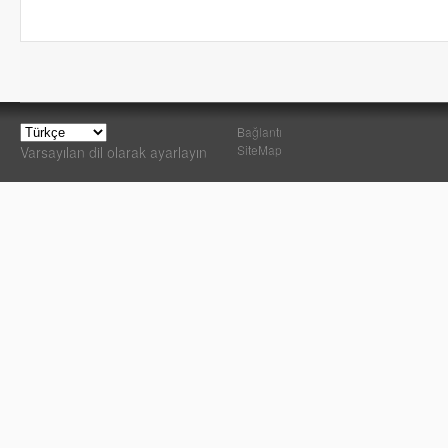
Bağlantı
SiteMap
Varsayılan dil olarak ayarlayın