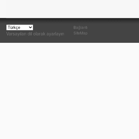
Bağlantı
SiteMap
Varsayılan dil olarak ayarlayın