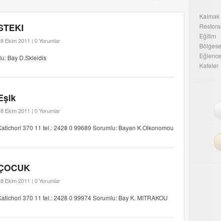
Kalmak
STEKI
Restora
Eğitim
18 Ekim 2011 |
0 Yorumlar
Bölgesel
Eğlenc
lu: Bay D.Skleidis
Kafeler
Eşik
18 Ekim 2011 |
0 Yorumlar
Katichori 370 11 tel.: 2428 0 99689 Sorumlu: Bayan K.Oikonomou
ÇOCUK
18 Ekim 2011 |
0 Yorumlar
Katichori 370 11 tel.: 2428 0 99974 Sorumlu: Bay K. MITRAKOU