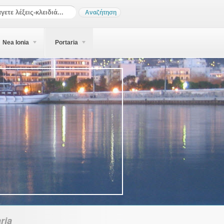
Nea Ionia
Portaria
ria