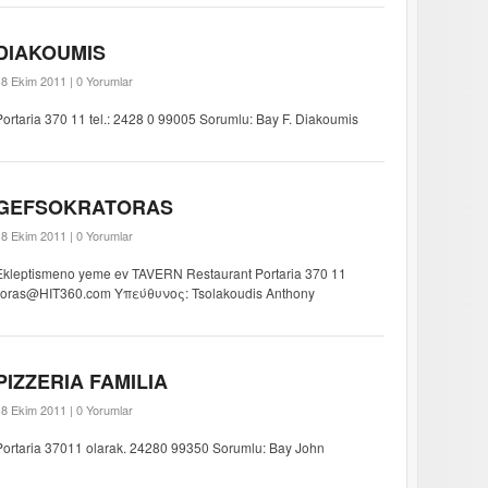
DIAKOUMIS
18 Ekim 2011 |
0 Yorumlar
Portaria 370 11 tel.: 2428 0 99005 Sorumlu: Bay F. Diakoumis
GEFSOKRATORAS
18 Ekim 2011 |
0 Yorumlar
Ekleptismeno yeme ev TAVERN Restaurant Portaria 370 11
kratoras@HIT360.com Υπεύθυνος: Tsolakoudis Anthony
PIZZERIA FAMILIA
18 Ekim 2011 |
0 Yorumlar
Portaria 37011 olarak. 24280 99350 Sorumlu: Bay John