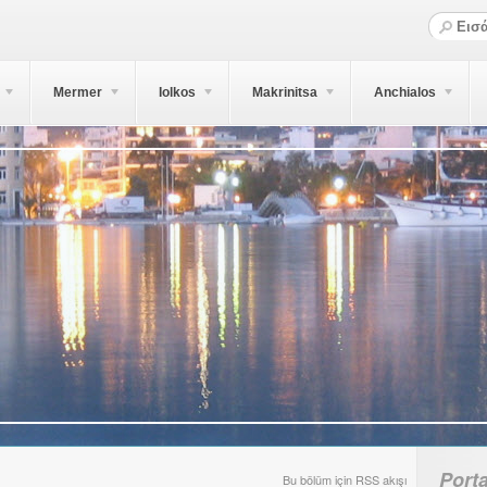
Mermer
Iolkos
Makrinitsa
Anchialos
Porta
Bu bölüm için RSS akışı