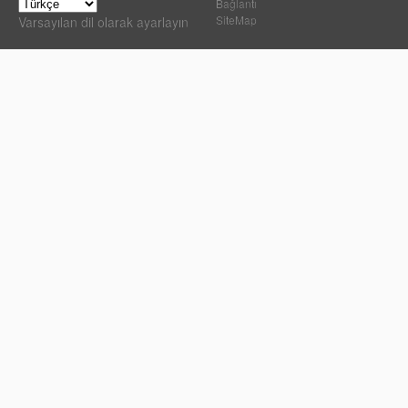
Bağlantı
SiteMap
Varsayılan dil olarak ayarlayın