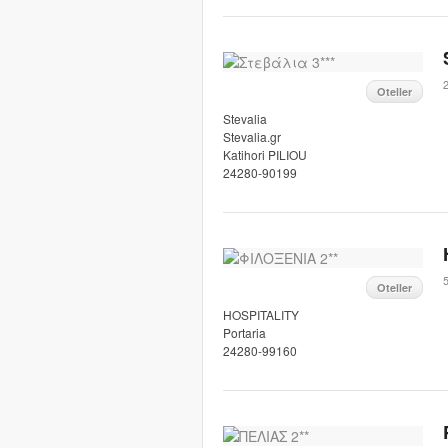
Oteller
Stevalia
Stevalia.gr
Katihori PILIOU
24280-90199
5
Oteller
HOSPITALITY
Portaria
24280-99160