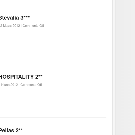
Stevalia 3***
22 Mayıs 2012 |
Comments Off
HOSPITALITY 2**
 Nisan 2012 |
Comments Off
Pelias 2**