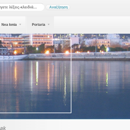
Nea Ionia
Portaria
ak