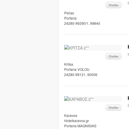
5
Oteller
Pelias
Portaria
24280-99290/1, 99840
5
Oteller
Kritsa
Portaria VOLOU
24280-99121, 90006
5
Oteller
Karavos
Hotelkaravos.gr
Portaria MAGNISIAS