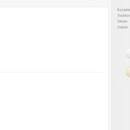
Konakla
Traditi
Oteller
Odalar