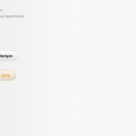
rı
onal Apartments
Iletişim
Giriş