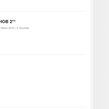
HOB 2**
 Nisan 2012 |
0 Yorumlar