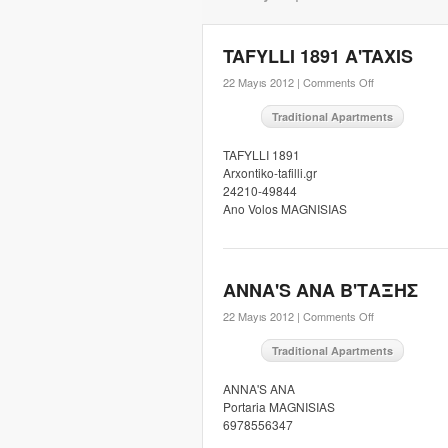
TAFYLLI 1891 A'TAXIS
22 Mayıs 2012 |
Comments Off
Traditional Apartments
TAFYLLI 1891
Arxontiko-tafilli.gr
24210-49844
Ano Volos MAGNISIAS
ANNA'S ANA B'ΤΑΞΗΣ
22 Mayıs 2012 |
Comments Off
Traditional Apartments
ANNA'S ANA
Portaria MAGNISIAS
6978556347