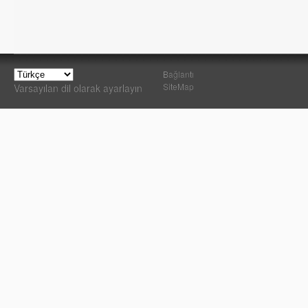
Bağlantı
SiteMap
Varsayılan dil olarak ayarlayın