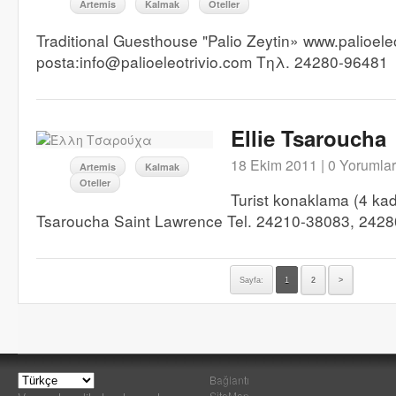
Artemis
Kalmak
Oteller
Traditional Guesthouse "Palio Zeytin» www.palioele
posta:info@palioeleotrivio.com Τηλ. 24280-96481
Ellie Tsaroucha
18 Ekim 2011 |
0 Yorumlar
Artemis
Kalmak
Oteller
Turist konaklama (4 kada
Tsaroucha Saint Lawrence Tel. 24210-38083, 242
Sayfa:
1
2
>
Bağlantı
SiteMap