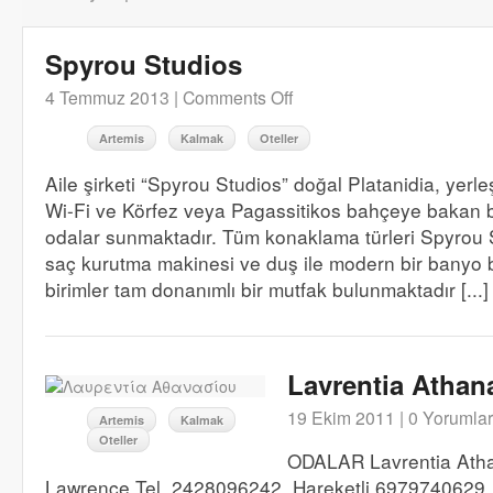
Spyrou Studios
4 Temmuz 2013 |
Comments Off
Artemis
Kalmak
Oteller
Aile şirketi “Spyrou Studios” doğal Platanidia, yerle
Wi-Fi ve Körfez veya Pagassitikos bahçeye bakan b
odalar sunmaktadır. Tüm konaklama türleri Spyrou
saç kurutma makinesi ve duş ile modern bir banyo 
birimler tam donanımlı bir mutfak bulunmaktadır [...]
Lavrentia Athan
19 Ekim 2011 |
0 Yorumlar
Artemis
Kalmak
Oteller
ODALAR Lavrentia Atha
Lawrence Tel. 2428096242, Hareketli 6979740629