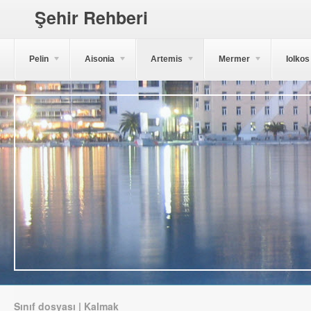
Şehir Rehberi
Pelin
Aisonia
Artemis
Mermer
Iolkos
Sınıf dosyası | Kalmak