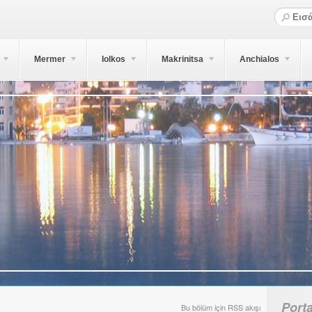
Mermer
Iolkos
Makrinitsa
Anchialos
Porta
Bu bölüm için RSS akışı