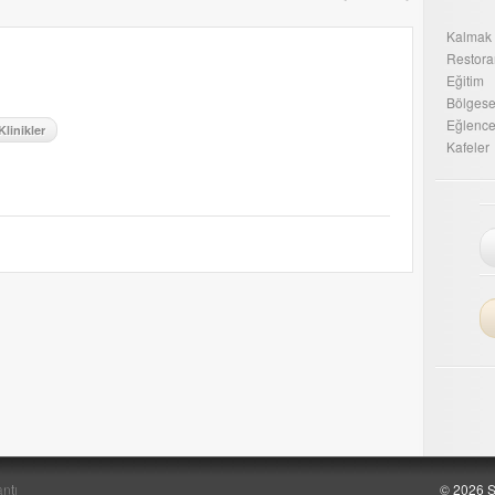
Kalmak
Restora
Eğitim
Bölgesel
Eğlenc
Klinikler
Kafeler
ntı
© 2026 Ş