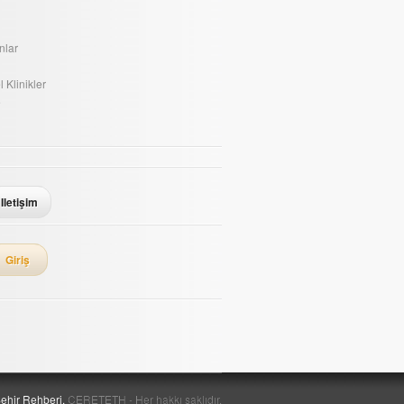
nlar
 Klinikler
e
Iletişim
Giriş
ehir Rehberi.
CERETETH - Her hakkı saklıdır.