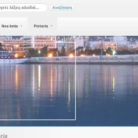
Nea Ionia
Portaria
ria