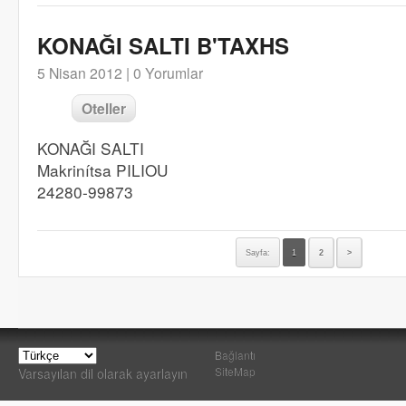
KONAĞI SALTI B'TAXHS
5 Nisan 2012 |
0 Yorumlar
Oteller
KONAĞI SALTI
Makrinítsa PILIOU
24280-99873
Sayfa:
1
2
>
Bağlantı
SiteMap
Varsayılan dil olarak ayarlayın