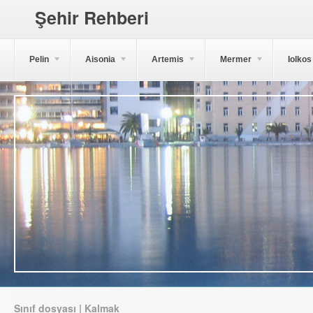
Şehir Rehberi
Pelin
Aisonia
Artemis
Mermer
Iolkos
Sınıf dosyası | Kalmak