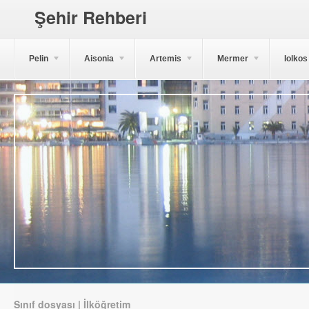
Şehir Rehberi
Pelin
Aisonia
Artemis
Mermer
Iolkos
Sınıf dosyası | İlköğretim