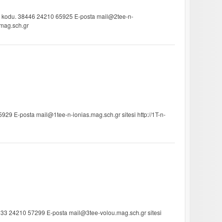
a kodu. 38446 24210 65925 E-posta mail@2tee-n-
s.mag.sch.gr
29 E-posta mail@1tee-n-ionias.mag.sch.gr sitesi http://1T-n-
333 24210 57299 E-posta mail@3tee-volou.mag.sch.gr sitesi