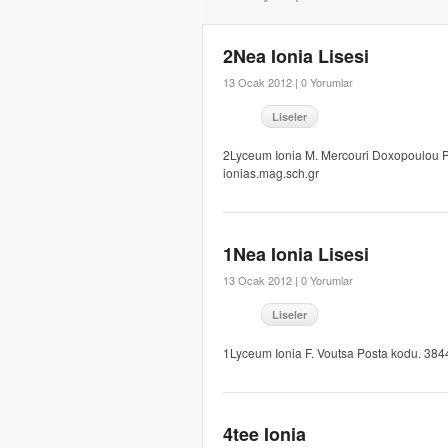
2Nea Ionia Lisesi
13 Ocak 2012 |
0 Yorumlar
Liseler
2Lyceum Ionia M. Mercouri Doxopoulou 
ionias.mag.sch.gr
1Nea Ionia Lisesi
13 Ocak 2012 |
0 Yorumlar
Liseler
1Lyceum Ionia F. Voutsa Posta kodu. 38
4tee Ionia