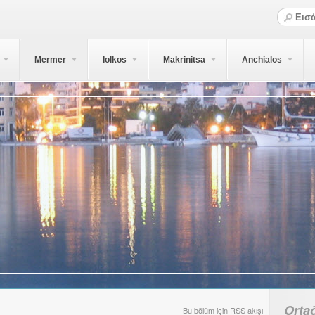
Mermer
Iolkos
Makrinitsa
Anchialos
Orta
Bu bölüm için RSS akışı