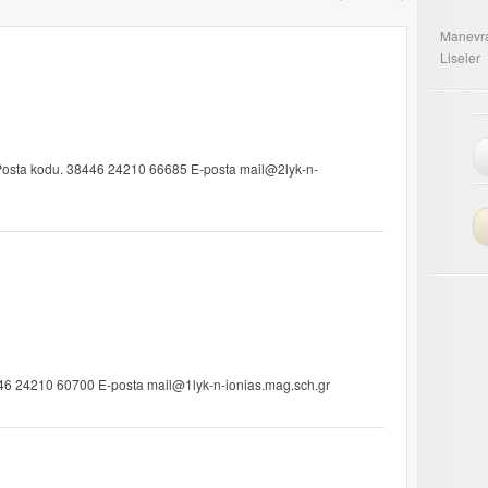
Manevra
Liseler
Posta kodu. 38446 24210 66685 E-posta mail@2lyk-n-
446 24210 60700 E-posta mail@1lyk-n-ionias.mag.sch.gr