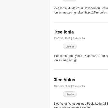
2tee Ionia M. Mercouri Doxopoulou Post
ionias.mag.sch.gr sitesi http://2T-n-ionia
1tee Ionia
13 Ocak 2012 |
0 Yorumlar
Liseler
1tee Ionia Son Fytoko TK 38002 24210 859
ionias.mag.sch.gr
3tee Volos
13 Ocak 2012 |
0 Yorumlar
Liseler
3tee Volos Volos Arsinoe Posta kodu. 38
http://3tee-volou.mag.sch.gr