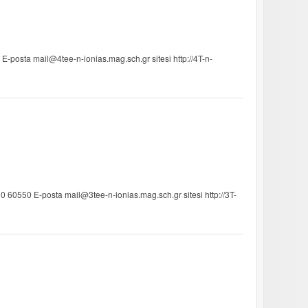
-posta mail@4tee-n-ionias.mag.sch.gr sitesi http://4T-n-
 60550 E-posta mail@3tee-n-ionias.mag.sch.gr sitesi http://3T-