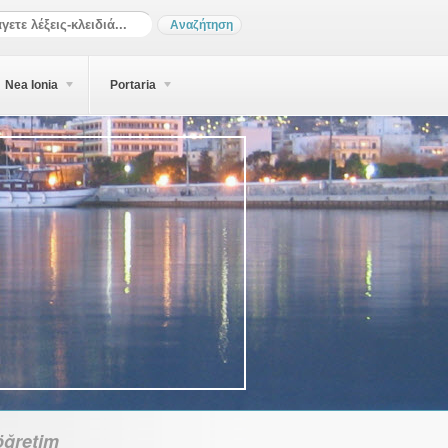
Nea Ionia
Portaria
öğretim