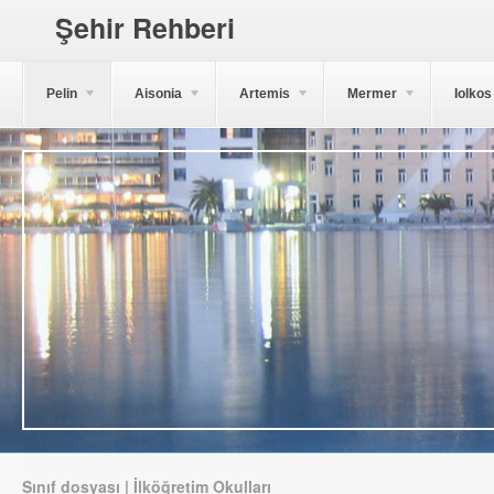
Şehir Rehberi
Pelin
Aisonia
Artemis
Mermer
Iolkos
Sınıf dosyası | İlköğretim Okulları