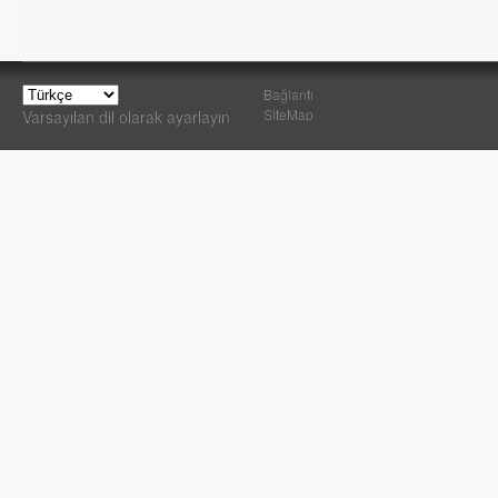
Bağlantı
SiteMap
Varsayılan dil olarak ayarlayın