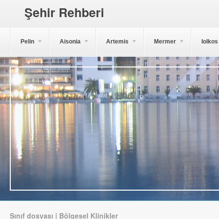
Şehir Rehberi
Pelin
Aisonia
Artemis
Mermer
Iolkos
Sınıf dosyası | Bölgesel Klinikler