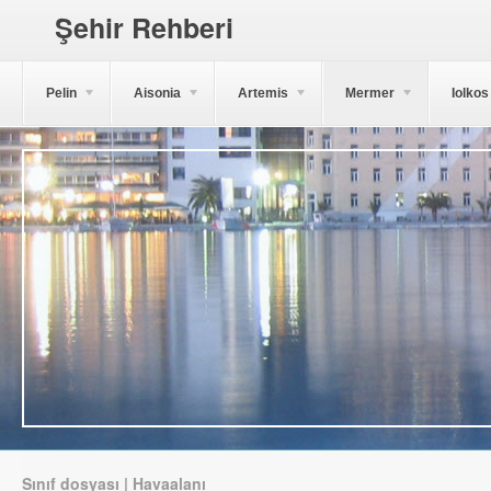
Şehir Rehberi
Pelin
Aisonia
Artemis
Mermer
Iolkos
Sınıf dosyası | Havaalanı