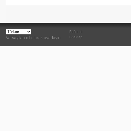
Bağlantı
SiteMap
Varsayılan dil olarak ayarlayın