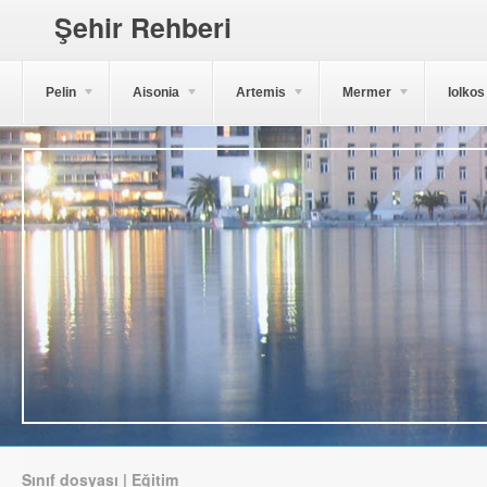
Şehir Rehberi
Pelin
Aisonia
Artemis
Mermer
Iolkos
Sınıf dosyası | Eğitim