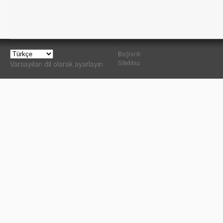
Bağlantı
SiteMap
Varsayılan dil olarak ayarlayın