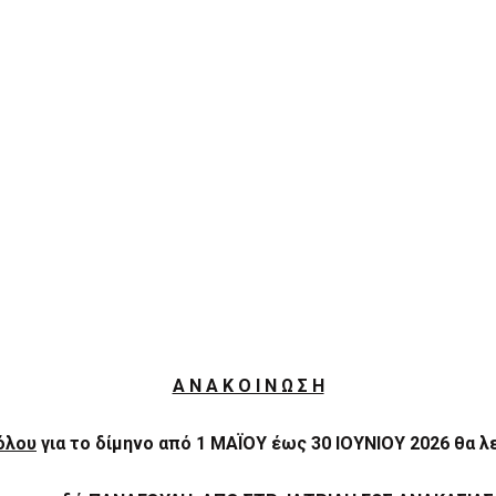
Α Ν Α Κ Ο Ι Ν Ω Σ Η
όλου
για το δίμηνο από
1 ΜΑΪΟΥ έως 30 ΙΟΥΝΙΟΥ 2026 θα λ