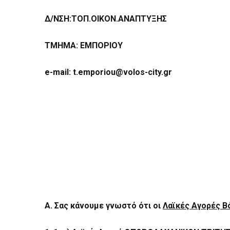
BUSINESSES
Δ/ΝΣΗ:ΤΟΠ.ΟΙΚΟΝ.ΑΝΑΠΤΥΞHΣ
VISITORS
ΤΜΗΜΑ: ΕΜΠΟΡΙΟΥ
e-mail: t.emporiou@volos-city.gr
Α. Σας κάνουμε γνωστό ότι οι
Λαϊκές Αγορές Β