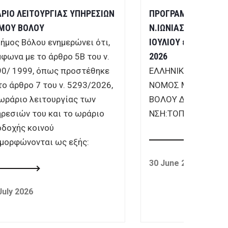
ΡΙΟ ΛΕΙΤΟΥΡΓΙΑΣ ΥΠΗΡΕΣΙΩΝ
ΠΡΟΓΡΑΜΜΑ ΛΑΪΚΩ
ΜΟΥ ΒΟΛΟΥ
Ν.ΙΩΝΙΑΣ για το τρί
ΙΟΥΛΙΟΥ έως 30 ΣΕ
ήμος Βόλου ενημερώνει ότι,
2026
φωνα με το άρθρο 5Β του ν.
0/ 1999, όπως προστέθηκε
ΕΛΛΗΝΙΚΗ ΔΗΜ
το άρθρο 7 του ν. 5293/2026,
ΝΟΜΟΣ ΜΑΓΝΗΣΙΑ
ωράριο λειτουργίας των
ΒΟΛΟΥ Δ/
ρεσιών του και το ωράριο
ΝΣΗ:ΤΟΠ.ΟΙΚΟΝ.
δοχής κοινού
μορφώνονται ως εξής:
30 June 2026
July 2026