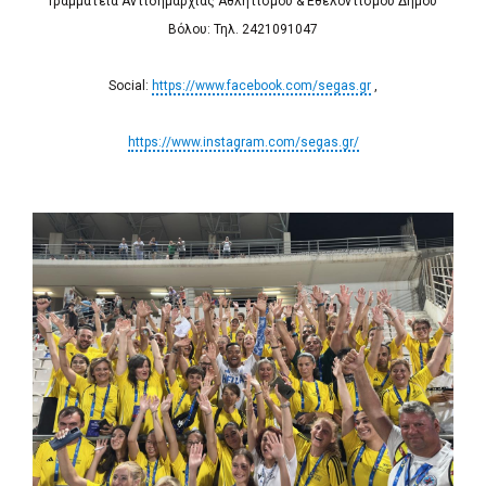
Γραμματεία Αντιδημαρχίας Αθλητισμού & Εθελοντισμού Δήμου
Βόλου: Τηλ. 2421091047
Social:
https://www.facebook.com/segas.gr
,
https://www.instagram.com/segas.gr/