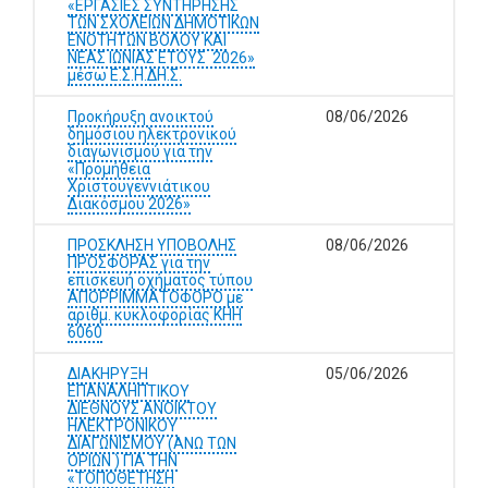
«ΕΡΓΑΣΙΕΣ ΣΥΝΤΗΡΗΣΗΣ
ΤΩΝ ΣΧΟΛΕΙΩΝ ΔΗΜΟΤΙΚΩΝ
ΕΝΟΤΗΤΩΝ ΒΟΛΟΥ ΚΑΙ
ΝΕΑΣ ΙΩΝΙΑΣ ΕΤΟΥΣ 2026»
μέσω Ε.Σ.Η.ΔΗ.Σ.
Προκήρυξη ανοικτού
08/06/2026
δημόσιου ηλεκτρονικού
διαγωνισμού για την
«Προμήθεια
Χριστουγεννιάτικου
Διακόσμου 2026»
ΠΡΟΣΚΛΗΣΗ ΥΠΟΒΟΛΗΣ
08/06/2026
ΠΡΟΣΦΟΡΑΣ για την
επισκευή οχήματος τύπου
ΑΠΟΡΡΙΜΜΑΤΟΦΟΡΟ με
αριθμ. κυκλοφορίας ΚΗΗ
6060
ΔΙΑΚΗΡΥΞΗ
05/06/2026
ΕΠΑΝΑΛΗΠΤΙΚΟΥ
ΔΙΕΘΝΟΥΣ ΑΝΟΙΚΤΟΥ
ΗΛΕΚΤΡΟΝΙΚΟΥ
ΔΙΑΓΩΝΙΣΜΟΥ (ΑΝΩ ΤΩΝ
ΟΡΙΩΝ ) ΓΙΑ ΤΗΝ
«ΤΟΠΟΘΕΤΗΣΗ