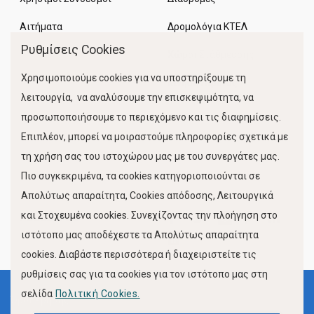
Αιτήματα
Δρομολόγια ΚΤΕΛ
Ρυθμίσεις Cookies
Χώροι Στάθμευσης
Χρησιμοποιούμε cookies για να υποστηρίξουμε τη
Κίνηση Λιμένος
λειτουργία, να αναλύσουμε την επισκεψιμότητα, να
προσωποποιήσουμε το περιεχόμενο και τις διαφημίσεις.
Επιπλέον, μπορεί να μοιραστούμε πληροφορίες σχετικά με
τη χρήση σας του ιστοχώρου μας με του συνεργάτες μας.
Πιο συγκεκριμένα, τα cookies κατηγοριοποιούνται σε
Απολύτως απαραίτητα, Cookies απόδοσης, Λειτουργικά
και Στοχευμένα cookies. Συνεχίζοντας την πλοήγηση στο
FOLLOW US
ιστότοπο μας αποδέχεστε τα Απολύτως απαραίτητα
cookies. Διαβάστε περισσότερα ή διαχειριστείτε τις
ρυθμίσεις σας για τα cookies για τον ιστότοπο μας στη
σελίδα
Πολιτική Cookies.
Όροι Χρήσης