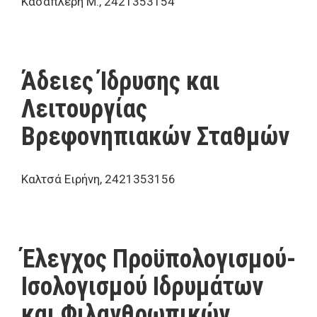
Κασαπλέρη Μ., 2421353154
Άδειες Ίδρυσης και
Λειτουργίας
Βρεφονηπιακών Σταθμών
Καλτσά Ειρήνη, 2421353156
Έλεγχος Προϋπολογισμού-
Ισολογισμού Ιδρυμάτων
και Φιλανθρωπικών